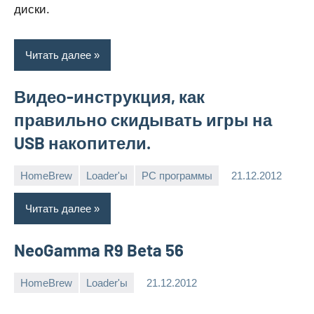
диски.
Читать далее
Видео-инструкция, как
правильно скидывать игры на
USB накопители.
HomeBrew
Loader'ы
PC программы
21.12.2012
muzanaka
Нет
комментариев
Читать далее
NeoGamma R9 Beta 56
HomeBrew
Loader'ы
21.12.2012
muzanaka
8
комментариев