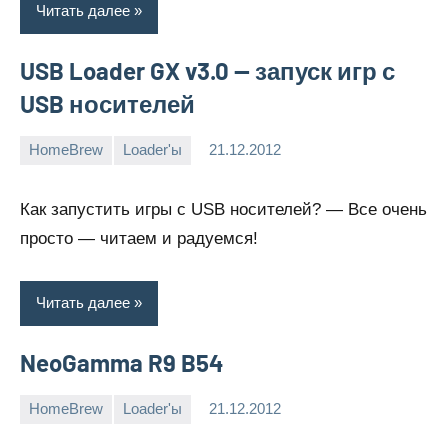
Читать далее
USB Loader GX v3.0 — запуск игр с
USB носителей
HomeBrew
Loader'ы
21.12.2012
muzanaka
86
комментариев
Как запустить игры с USB носителей? — Все очень
просто — читаем и радуемся!
Читать далее
NeoGamma R9 B54
HomeBrew
Loader'ы
21.12.2012
muzanaka
23
комментария