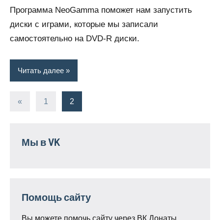
Программа NeoGamma поможет нам запустить
диски с играми, которые мы записали
самостоятельно на DVD-R диски.
Читать далее
Пагинация
Предыдущие
«
1
2
записи
записей
Мы в VK
Помощь сайту
Вы можете помочь сайту через ВК Донаты.