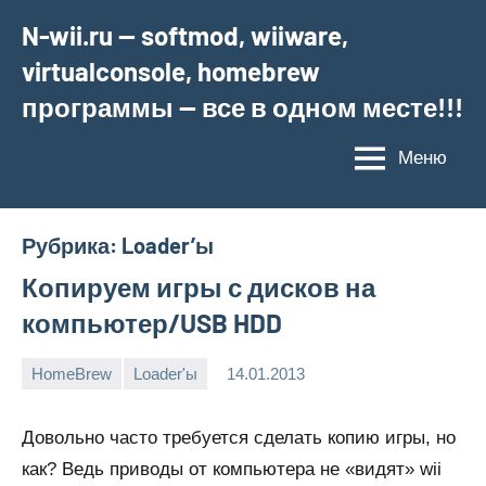
Перейти
N-wii.ru — softmod, wiiware,
к
virtualconsole, homebrew
содержимому
программы — все в одном месте!!!
Меню
Рубрика:
Loader’ы
Копируем игры с дисков на
компьютер/USB HDD
HomeBrew
Loader'ы
14.01.2013
muzanaka
Нет
комментариев
Довольно часто требуется сделать копию игры, но
как? Ведь приводы от компьютера не «видят» wii