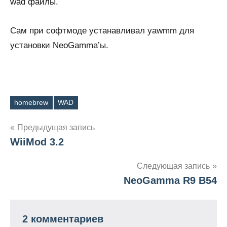
wad файлы.
Сам при софтмоде устанавливал yawmm для
установки NeoGammа’ы.
homebrew
WAD
Метки
Навигация
Предыдущая запись
WiiMod 3.2
по
записям
Следующая запись
NeoGamma R9 B54
2 комментариев