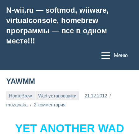
Перейти
N-wii.ru — softmod, wiiware,
к
virtualconsole, homebrew
содержимому
программы — все в одном
месте!!!
Меню
YAWMM
HomeBrew
Wad установщики
21.12.2012
muzanaka
2 комментария
YET ANOTHER WAD