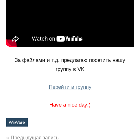
За файлами и т.д. предлагаю посетить нашу
группу в VK
Перейти в группу
Have a nice day;)
WiiWare
Метки
Навигация
Предыдущая запись