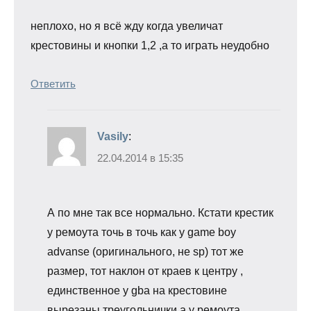
неплохо, но я всё жду когда увеличат
крестовины и кнопки 1,2 ,а то играть неудобно
Ответить
Vasily
:
22.04.2014 в 15:35
А по мне так все нормально. Кстати крестик
у ремоута точь в точь как у game boy
advanse (оригинального, не sp) тот же
размер, тот наклон от краев к центру ,
единственное у gba на крестовине
вырезаны треугольнички а у ремоута