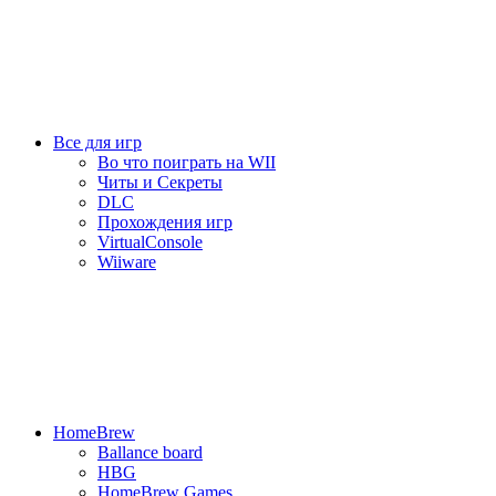
Все для игр
Во что поиграть на WII
Читы и Секреты
DLC
Прохождения игр
VirtualConsole
Wiiware
HomeBrew
Ballance board
HBG
HomeBrew Games