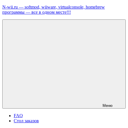
Перейти
N-wii.ru — softmod, wiiware, virtualconsole, homebrew
к
программы — все в одном месте!!!
содержимому
Меню
FAQ
Стол заказов