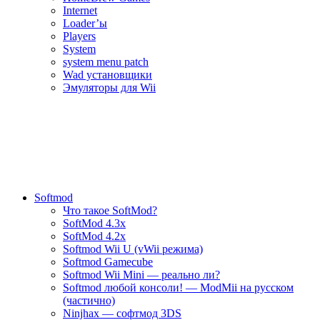
Internet
Loader’ы
Players
System
system menu patch
Wad установщики
Эмуляторы для Wii
Softmod
Что такое SoftMod?
SoftMod 4.3x
SoftMod 4.2x
Softmod Wii U (vWii режима)
Softmod Gamecube
Softmod Wii Mini — реально ли?
Softmod любой консоли! — ModMii на русском
(частично)
Ninjhax — софтмод 3DS