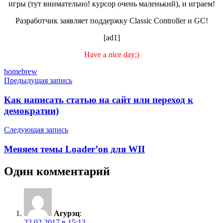
игры (тут внимательно! курсор очень маленький), и играем!
Разработчик заявляет поддержку Classic Controller и GC!
[ad1]
Have a nice day;)
Метки
homebrew
Навигация
Предыдущая запись
по
Как написать статью на сайт или переход к
записям
демократии)
Следующая запись
Меняем темы Loader’ов для WII
Один комментарий
Агурэц
:
22.02.2017 в 15:13