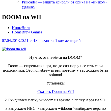
Priiloader — защита консоли от брика на «низком»
уровне.
DOOM на WII
HomeBrew
HomeBrew Games
07.04.2013
20.11.2013
muzanaka
1 комментарий
Ну что, отвлечёмся на DOOM?
Doom — старенькая игра, но до сих пор у нее есть свои
поклонники. Это homebrew игры, поэтому у вас должен быть
softmod
Установка:
Скачать Doom на WII
2.Скидываем папку wiidoom из архива в папку Apps на SD.
3.Запускаем HBC-> запускаем wiidoom->выбираем версию