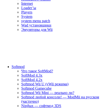
Internet
Loader’ы
Players
System
system menu patch
Wad установщики
Эмуляторы для Wii
Softmod
Что такое SoftMod?
SoftMod 4.3x
SoftMod 4.2x
Softmod Wii U (vWii режима)
Softmod Gamecube
Softmod Wii Mini — реально ли?
Softmod любой консоли! — ModMii на русском
(частично)
Ninjhax — софтмод 3DS