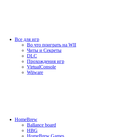
Все для игр
Во что поиграть на WII
Читы и Секреты
DLC
Прохождения игр
VirtualConsole
Wiiware
HomeBrew
Ballance board
HBG
HomeBrew Games