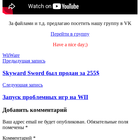
За файлами и т.д. предлагаю посетить нашу группу в VK
Перейти в группу
Have a nice day;)
Метки
WiiWare
Навигация
Предыдущая запись
по
Skyward Sword был продан за 255$
записям
Следующая запись
Запуск проблемных игр на WII
Добавить комментарий
Ваш адрес email не будет опубликован.
Обязательные поля
помечены
*
Комментарий
*