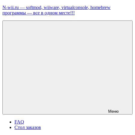
Перейти
N-wii.ru — softmod, wiiware, virtualconsole, homebrew
к
программы — все в одном месте!!!
содержимому
Меню
FAQ
Стол заказов