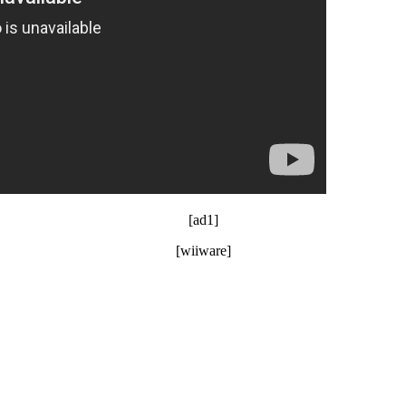
[ad1]
[wiiware]