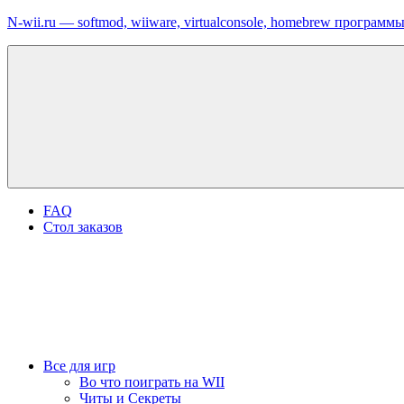
Перейти
N-wii.ru — softmod, wiiware, virtualconsole, homebrew программ
к
содержимому
FAQ
Стол заказов
Все для игр
Во что поиграть на WII
Читы и Секреты