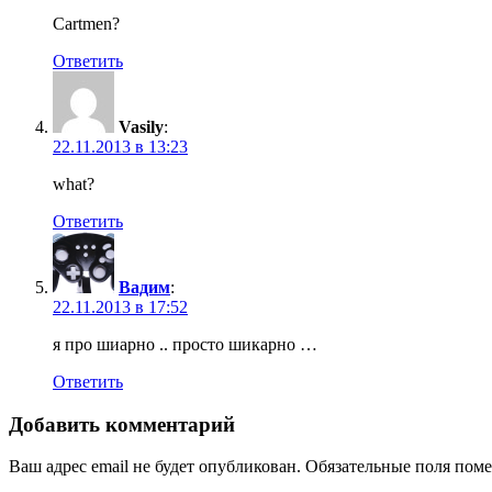
Cartmen?
Ответить
Vasily
:
22.11.2013 в 13:23
what?
Ответить
Вадим
:
22.11.2013 в 17:52
я про шиарно .. просто шикарно …
Ответить
Добавить комментарий
Ваш адрес email не будет опубликован.
Обязательные поля пом