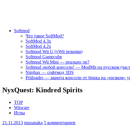
Softmod
Что такое SoftMod?
SoftMod 4.3x
SoftMod 4.2x
Softmod Wii U (vWii режима)
Softmod Gamecube
Softmod Wii Mini — реально ли?
Softmod любой консоли! — ModMii на русском (час
Ninjhax — софтмод 3DS
Priiloader — защита консоли от брика на «низком» у
NyxQuest: Kindred Spirits
TOP
Wiiware
Игры
21.11.2013
muzanaka
5 комментариев