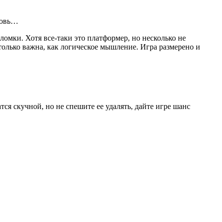
бовь…
омки. Хотя все-таки это платформер, но несколько не
только важна, как логическое мышление. Игра размерено и
тся скучной, но не спешите ее удалять, дайте игре шанс