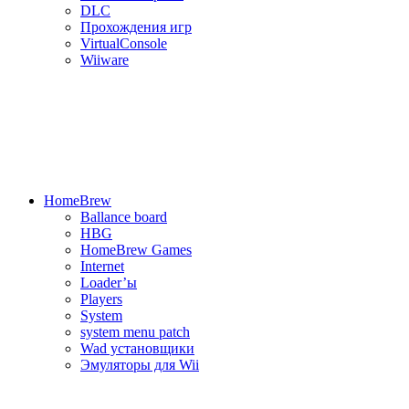
DLC
Прохождения игр
VirtualConsole
Wiiware
HomeBrew
Ballance board
HBG
HomeBrew Games
Internet
Loader’ы
Players
System
system menu patch
Wad установщики
Эмуляторы для Wii