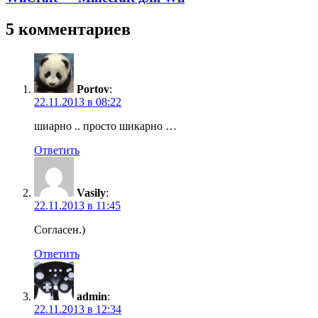
5 комментариев
Portov
:
22.11.2013 в 08:22
шиарно .. просто шикарно …
Ответить
Vasily
:
22.11.2013 в 11:45
Согласен.)
Ответить
admin
:
22.11.2013 в 12:34