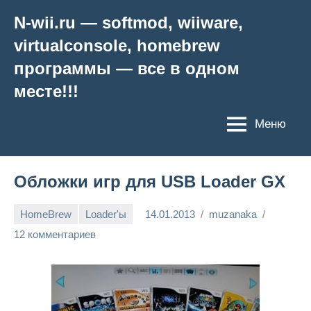
Перейти
N-wii.ru — softmod, wiiware,
к
virtualconsole, homebrew
содержимому
программы — все в одном
месте!!!
Меню
Обложки игр для USB Loader GX
HomeBrew
Loader'ы
14.01.2013
muzanaka
12 комментариев