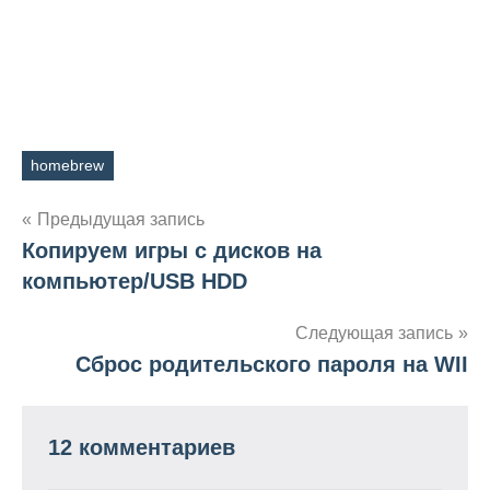
homebrew
Метки
Навигация
Предыдущая запись
Копируем игры с дисков на
по
компьютер/USB HDD
записям
Следующая запись
Сброс родительского пароля на WII
12 комментариев