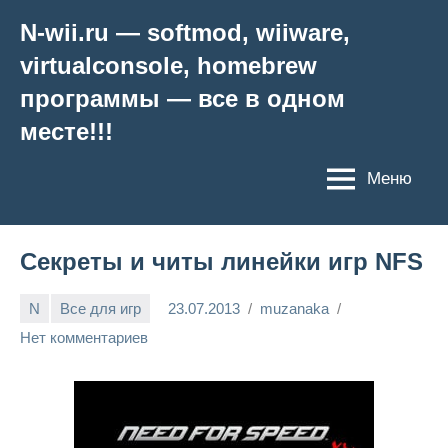
Перейти
N-wii.ru — softmod, wiiware,
к
virtualconsole, homebrew
содержимому
программы — все в одном
месте!!!
Меню
Секреты и читы линейки игр NFS
N
Все для игр
23.07.2013
muzanaka
Нет комментариев