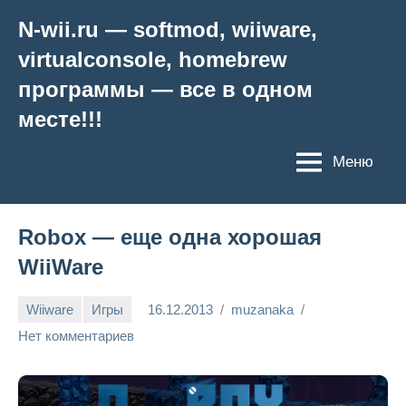
Перейти
N-wii.ru — softmod, wiiware,
к
virtualconsole, homebrew
содержимому
программы — все в одном
месте!!!
Меню
Robox — еще одна хорошая
WiiWare
Wiiware
Игры
16.12.2013
muzanaka
Нет комментариев