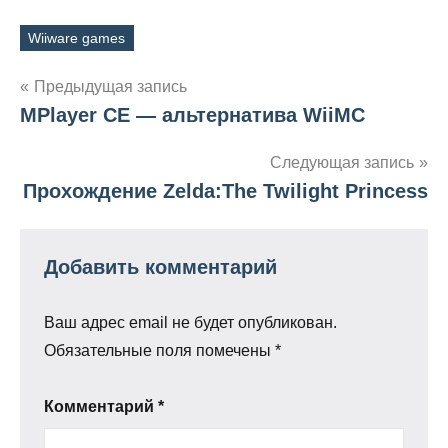
Wiiware games
Метки
Навигация
Предыдущая запись
MPlayer CE — альтернатива WiiMC
по
записям
Следующая запись
Прохождение Zelda:The Twilight Princess
Добавить комментарий
Ваш адрес email не будет опубликован.
Обязательные поля помечены
*
Комментарий
*